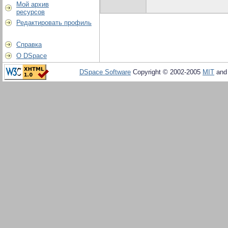
Мой архив
ресурсов
Редактировать профиль
Справка
О DSpace
DSpace Software
Copyright © 2002-2005
MIT
an