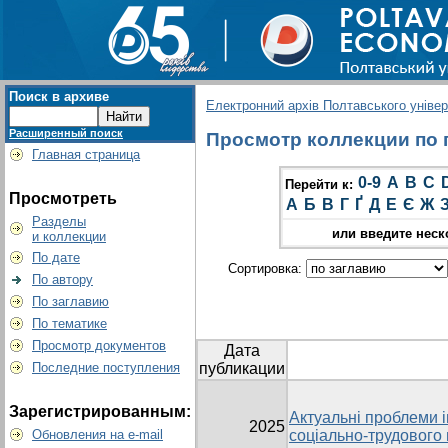
Поиск в архиве
Електронний архів Полтавського універс
Расширенный поиск
Просмотр коллекции по г
Главная страница
0-9
A
B
C
Перейти к:
Просмотреть
А
Б
В
Г
Ґ
Д
Е
Є
Ж
Разделы
или введите неск
и коллекции
По дате
Сортировка:
По автору
По заглавию
По тематике
Просмотр документов
Дата
Последние поступления
публикации
Зарегистрированным:
Актуальні проблеми 
2025
Обновления на e-mail
соціально-трудового 