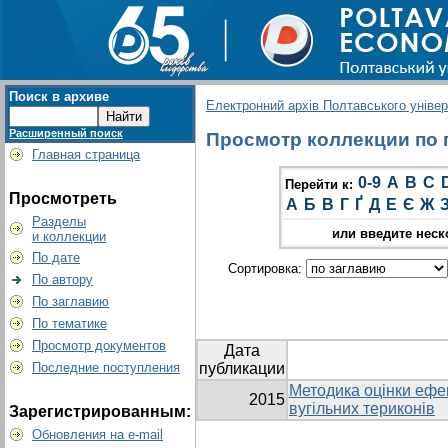
Поиск в архиве
Електронний архів Полтавського універс
Расширенный поиск
Просмотр коллекции по г
Главная страница
0-9
A
B
C
Перейти к:
Просмотреть
А
Б
В
Г
Ґ
Д
Е
Є
Ж
Разделы
или введите неск
и коллекции
По дате
Сортировка:
По автору
По заглавию
По тематике
Просмотр документов
Дата
Последние поступления
публикации
Методика оцінки ефек
2015
вугільних териконів
Зарегистрированным:
Обновления на e-mail