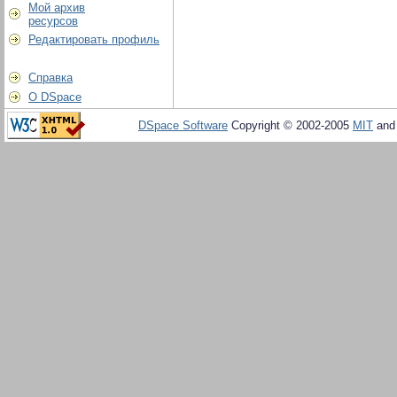
Мой архив
ресурсов
Редактировать профиль
Справка
О DSpace
DSpace Software
Copyright © 2002-2005
MIT
an