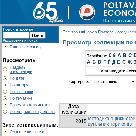
Поиск в архиве
Електронний архів Полтавського універс
Расширенный поиск
Просмотр коллекции по г
Главная страница
0-9
A
B
C
Перейти к:
Просмотреть
А
Б
В
Г
Ґ
Д
Е
Є
Ж
Разделы
или введите неск
и коллекции
По дате
Сортировка:
По автору
По заглавию
По тематике
Просмотр документов
Дата
Последние поступления
публикации
Методика оцінки ефек
2015
вугільних териконів
Зарегистрированным:
Обновления на e-mail