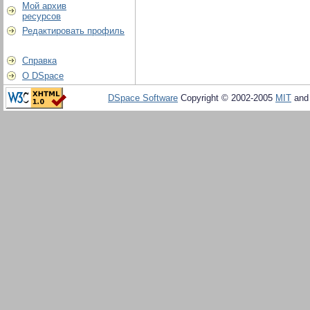
Мой архив
ресурсов
Редактировать профиль
Справка
О DSpace
DSpace Software
Copyright © 2002-2005
MIT
an