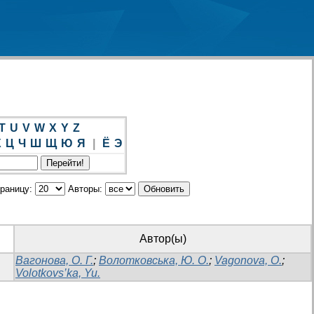
T
U
V
W
X
Y
Z
Х
Ц
Ч
Ш
Щ
Ю
Я
|
Ё
Э
траницу:
Авторы:
Автор(ы)
Вагонова, О. Г.
;
Волотковська, Ю. О.
;
Vagonova, O.
;
Volotkovs’ka, Yu.