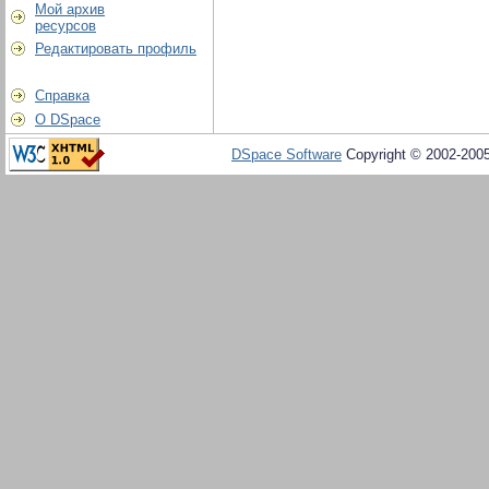
Мой архив
ресурсов
Редактировать профиль
Справка
О DSpace
DSpace Software
Copyright © 2002-200