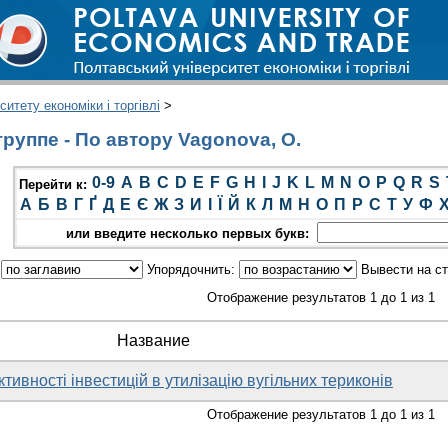
итету економіки і торгівлі
>
руппе - По автору Vagonova, O.
0-9
A
B
C
D
E
F
G
H
I
J
K
L
M
N
O
P
Q
R
S
Перейти к:
А
Б
В
Г
Ґ
Д
Е
Є
Ж
З
И
І
Ї
Й
К
Л
М
Н
О
П
Р
С
Т
У
Ф
или введите несколько первых букв:
:
Упорядочнить:
Вывести на с
Отображение результатов 1 до 1 из 1
Название
тивності інвестицій в утилізацію вугільних териконів
Отображение результатов 1 до 1 из 1