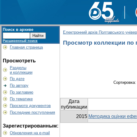
Поиск в архиве
Електронний архів Полтавського універс
Расширенный поиск
Просмотр коллекции по г
Главная страница
Просмотреть
Разделы
и коллекции
По дате
Сортировка
По автору
По заглавию
По тематике
Дата
Просмотр документов
публикации
Последние поступления
2015
Методика оцінки ефек
Зарегистрированным:
Обновления на e-mail