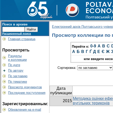
Поиск в архиве
Електронний архів Полтавського універс
Расширенный поиск
Просмотр коллекции по г
Главная страница
0-9
A
B
C
Перейти к:
Просмотреть
А
Б
В
Г
Ґ
Д
Е
Є
Ж
Разделы
или введите неск
и коллекции
По дате
Сортировка:
По автору
По заглавию
По тематике
Просмотр документов
Дата
Последние поступления
публикации
Методика оцінки ефек
2015
вугільних териконів
Зарегистрированным:
Обновления на e-mail