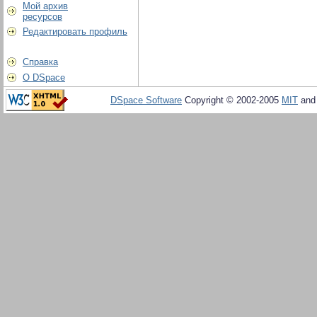
Мой архив
ресурсов
Редактировать профиль
Справка
О DSpace
DSpace Software
Copyright © 2002-2005
MIT
an