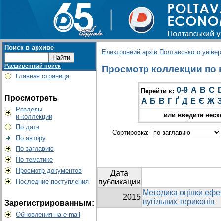
Поиск в архиве
Електронний архів Полтавського універс
Расширенный поиск
Просмотр коллекции по г
Главная страница
0-9
A
B
C
Перейти к:
Просмотреть
А
Б
В
Г
Ґ
Д
Е
Є
Ж
Разделы
или введите неск
и коллекции
По дате
Сортировка:
По автору
По заглавию
По тематике
Просмотр документов
Дата
Последние поступления
публикации
Методика оцінки ефек
2015
вугільних териконів
Зарегистрированным:
Обновления на e-mail