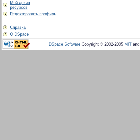
Мой архив
ресурсов
Редактировать профиль
Справка
О DSpace
DSpace Software
Copyright © 2002-2005
MIT
an