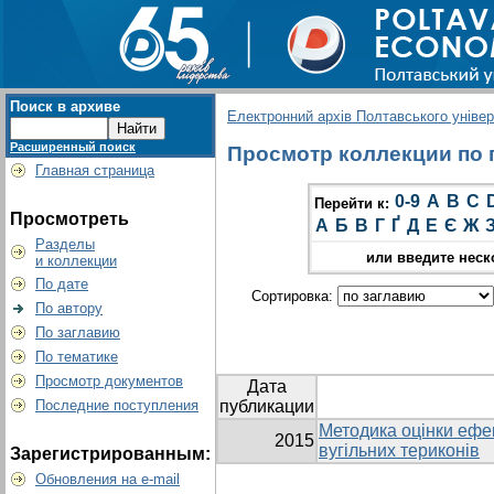
Поиск в архиве
Електронний архів Полтавського універс
Расширенный поиск
Просмотр коллекции по г
Главная страница
0-9
A
B
C
Перейти к:
Просмотреть
А
Б
В
Г
Ґ
Д
Е
Є
Ж
Разделы
или введите неск
и коллекции
По дате
Сортировка:
По автору
По заглавию
По тематике
Просмотр документов
Дата
Последние поступления
публикации
Методика оцінки ефек
2015
вугільних териконів
Зарегистрированным:
Обновления на e-mail