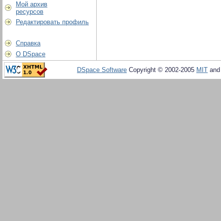
Мой архив
ресурсов
Редактировать профиль
Справка
О DSpace
DSpace Software
Copyright © 2002-2005
MIT
an