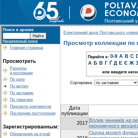
Поиск в архиве
Електронний архів Полтавського універс
Расширенный поиск
Просмотр коллекции по гр
Главная страница
0-9
A
B
C
Перейти к:
Просмотреть
А
Б
В
Г
Ґ
Д
Е
Є
Ж
Разделы
или введите неск
и коллекции
По дате
Сортировка:
По автору
По заглавию
По тематике
Просмотр документов
Дата
Последние поступления
публикации
Вплив чинників на ре
2017
економічного механіз
Зарегистрированным:
Оцінка моделі функці
Обновления на e-mail