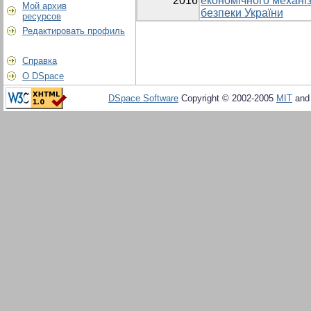
2016
економічного механі
Мой архив
безпеки України
ресурсов
Редактировать профиль
Справка
О DSpace
DSpace Software
Copyright © 2002-2005
MIT
an