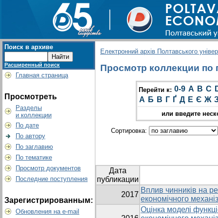
Поиск в архиве
Електронний архів Полтавського універс
Расширенный поиск
Просмотр коллекции по гр
Главная страница
0-9
A
B
C
Перейти к:
Просмотреть
А
Б
В
Г
Ґ
Д
Е
Є
Ж
Разделы
или введите неск
и коллекции
По дате
Сортировка:
По автору
По заглавию
По тематике
Просмотр документов
Дата
Последние поступления
публикации
Вплив чинників на ре
2017
економічного механіз
Зарегистрированным:
Оцінка моделі функці
Обновления на e-mail