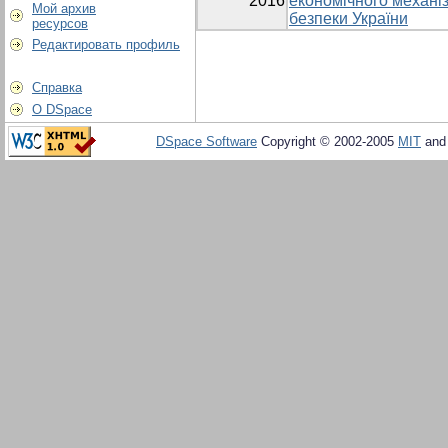
2016
економічного механі
Мой архив
безпеки України
ресурсов
Редактировать профиль
Справка
О DSpace
DSpace Software
Copyright © 2002-2005
MIT
an