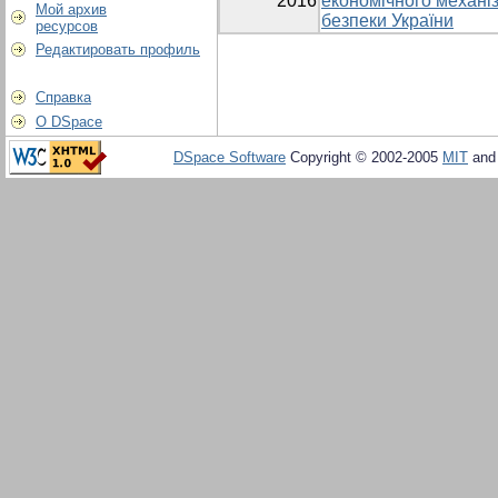
2016
економічного механі
Мой архив
безпеки України
ресурсов
Редактировать профиль
Справка
О DSpace
DSpace Software
Copyright © 2002-2005
MIT
an