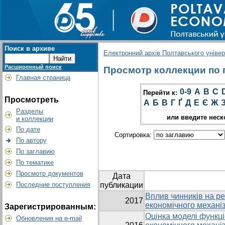
Поиск в архиве
Електронний архів Полтавського універс
Расширенный поиск
Просмотр коллекции по гр
Главная страница
0-9
A
B
C
Перейти к:
Просмотреть
А
Б
В
Г
Ґ
Д
Е
Є
Ж
Разделы
или введите неск
и коллекции
По дате
Сортировка:
По автору
По заглавию
По тематике
Просмотр документов
Дата
Последние поступления
публикации
Вплив чинників на ре
2017
економічного механіз
Зарегистрированным:
Оцінка моделі функці
Обновления на e-mail