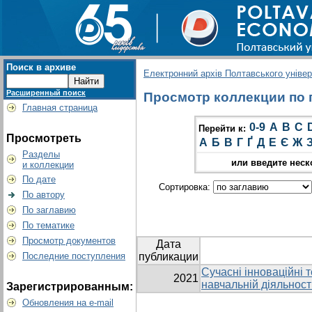
Поиск в архиве
Електронний архів Полтавського універс
Расширенный поиск
Просмотр коллекции по гр
Главная страница
0-9
A
B
C
Перейти к:
Просмотреть
А
Б
В
Г
Ґ
Д
Е
Є
Ж
Разделы
или введите неск
и коллекции
По дате
Сортировка:
По автору
По заглавию
По тематике
Просмотр документов
Дата
Последние поступления
публикации
Сучасні інноваційні т
2021
навчальній діяльност
Зарегистрированным:
Обновления на e-mail