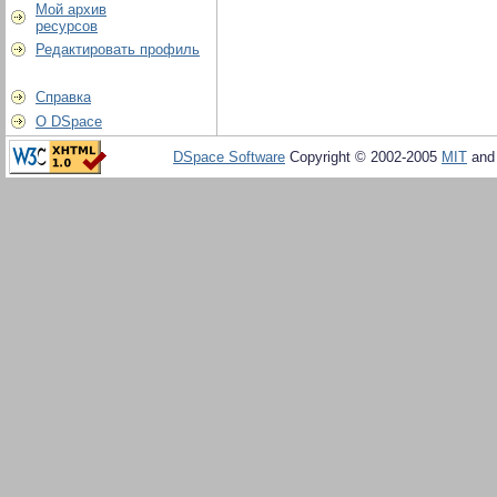
Мой архив
ресурсов
Редактировать профиль
Справка
О DSpace
DSpace Software
Copyright © 2002-2005
MIT
an