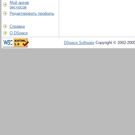
Мой архив
ресурсов
Редактировать профиль
Справка
О DSpace
DSpace Software
Copyright © 2002-200