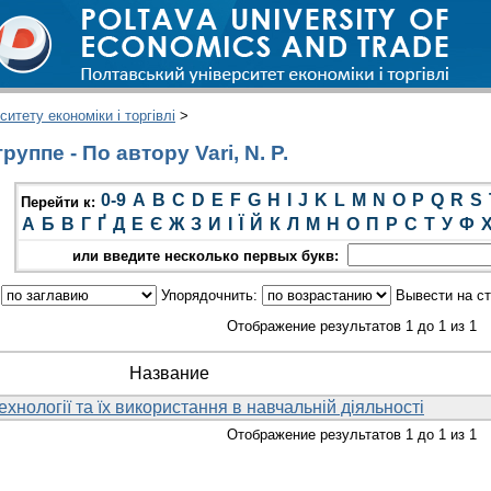
итету економіки і торгівлі
>
уппе - По автору Vari, N. P.
0-9
A
B
C
D
E
F
G
H
I
J
K
L
M
N
O
P
Q
R
S
Перейти к:
А
Б
В
Г
Ґ
Д
Е
Є
Ж
З
И
І
Ї
Й
К
Л
М
Н
О
П
Р
С
Т
У
Ф
или введите несколько первых букв:
:
Упорядочнить:
Вывести на с
Отображение результатов 1 до 1 из 1
Название
ехнології та їх використання в навчальній діяльності
Отображение результатов 1 до 1 из 1