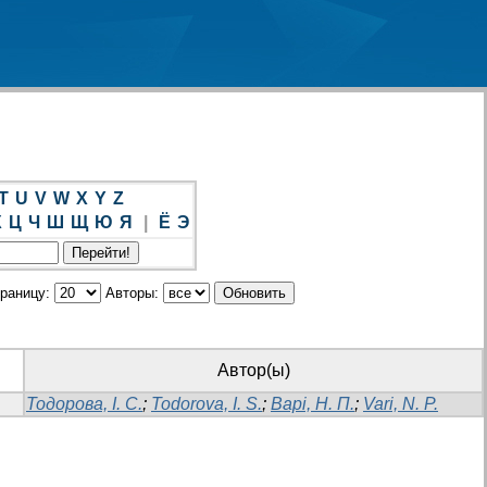
T
U
V
W
X
Y
Z
Х
Ц
Ч
Ш
Щ
Ю
Я
|
Ё
Э
траницу:
Авторы:
Автор(ы)
Тодорова, І. С.
;
Todorova, I. S.
;
Варі, Н. П.
;
Vari, N. P.