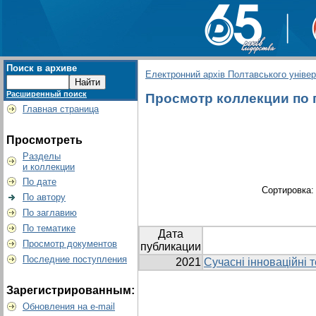
Поиск в архиве
Електронний архів Полтавського універс
Расширенный поиск
Просмотр коллекции по гр
Главная страница
Просмотреть
Разделы
и коллекции
По дате
Сортировка
По автору
По заглавию
По тематике
Дата
Просмотр документов
публикации
Последние поступления
2021
Сучасні інноваційні т
Зарегистрированным:
Обновления на e-mail