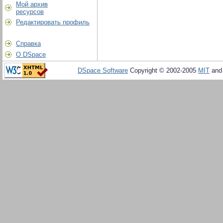
Мой архив
ресурсов
Редактировать профиль
Справка
О DSpace
DSpace Software
Copyright © 2002-2005
MIT
an