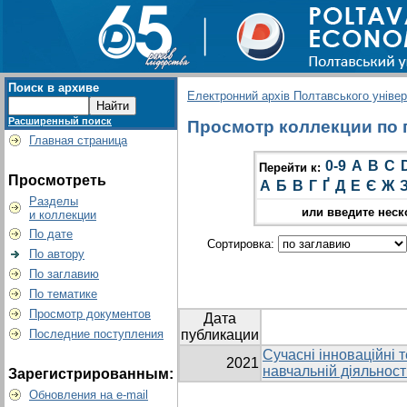
Поиск в архиве
Електронний архів Полтавського універс
Расширенный поиск
Просмотр коллекции по гр
Главная страница
0-9
A
B
C
Перейти к:
Просмотреть
А
Б
В
Г
Ґ
Д
Е
Є
Ж
Разделы
или введите неск
и коллекции
По дате
Сортировка:
По автору
По заглавию
По тематике
Просмотр документов
Дата
Последние поступления
публикации
Сучасні інноваційні т
2021
навчальній діяльност
Зарегистрированным:
Обновления на e-mail