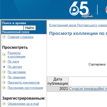
Поиск в архиве
Електронний архів Полтавського універс
Расширенный поиск
Просмотр коллекции по гр
Главная страница
Просмотреть
Разделы
и коллекции
По дате
Сортировка
По автору
По заглавию
По тематике
Дата
Просмотр документов
публикации
Последние поступления
2021
Сучасні інноваційні т
Зарегистрированным:
Обновления на e-mail