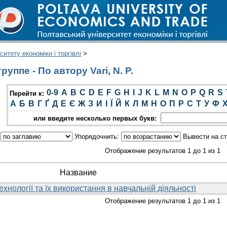
итету економіки і торгівлі
>
уппе - По автору Vari, N. P.
0-9
A
B
C
D
E
F
G
H
I
J
K
L
M
N
O
P
Q
R
S
Перейти к:
А
Б
В
Г
Ґ
Д
Е
Є
Ж
З
И
І
Ї
Й
К
Л
М
Н
О
П
Р
С
Т
У
Ф
или введите несколько первых букв:
:
Упорядочнить:
Вывести на с
Отображение результатов 1 до 1 из 1
Название
ехнології та їх використання в навчальній діяльності
Отображение результатов 1 до 1 из 1