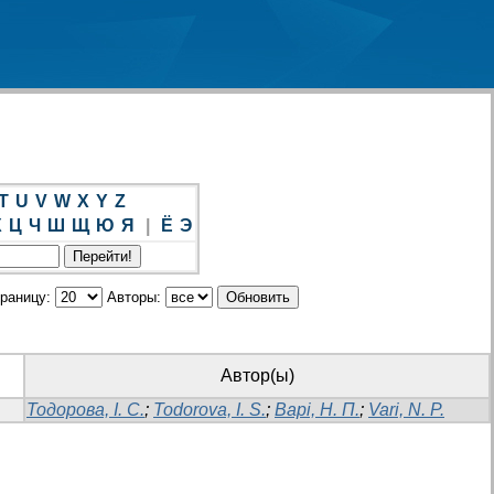
T
U
V
W
X
Y
Z
Х
Ц
Ч
Ш
Щ
Ю
Я
|
Ё
Э
траницу:
Авторы:
Автор(ы)
Тодорова, І. С.
;
Todorova, I. S.
;
Варі, Н. П.
;
Vari, N. P.