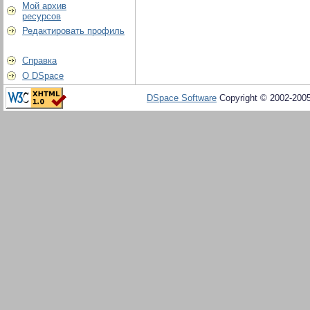
Мой архив
ресурсов
Редактировать профиль
Справка
О DSpace
DSpace Software
Copyright © 2002-200