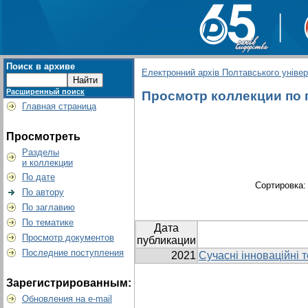
Поиск в архиве
Електронний архів Полтавського універс
Расширенный поиск
Просмотр коллекции по гр
Главная страница
Просмотреть
Разделы
и коллекции
По дате
Сортировка
По автору
По заглавию
По тематике
Дата
Просмотр документов
публикации
Последние поступления
2021
Сучасні інноваційні т
Зарегистрированным:
Обновления на e-mail