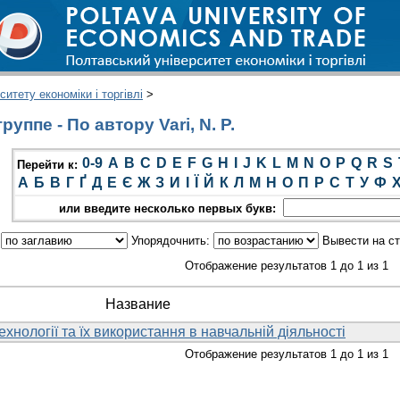
итету економіки і торгівлі
>
уппе - По автору Vari, N. P.
0-9
A
B
C
D
E
F
G
H
I
J
K
L
M
N
O
P
Q
R
S
Перейти к:
А
Б
В
Г
Ґ
Д
Е
Є
Ж
З
И
І
Ї
Й
К
Л
М
Н
О
П
Р
С
Т
У
Ф
или введите несколько первых букв:
:
Упорядочнить:
Вывести на с
Отображение результатов 1 до 1 из 1
Название
ехнології та їх використання в навчальній діяльності
Отображение результатов 1 до 1 из 1