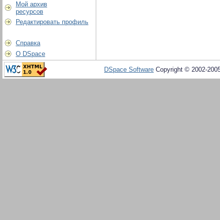
Мой архив
ресурсов
Редактировать профиль
Справка
О DSpace
DSpace Software
Copyright © 2002-200