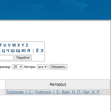
T
U
V
W
X
Y
Z
Х
Ц
Ч
Ш
Щ
Ю
Я
|
Ё
Э
траницу:
Авторы:
Автор(ы)
Тодорова, І. С.
;
Todorova, I. S.
;
Варі, Н. П.
;
Vari, N. P.