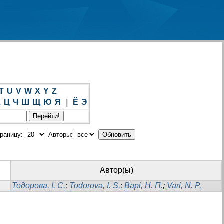
T
U
V
W
X
Y
Z
Х
Ц
Ч
Ш
Щ
Ю
Я
|
Ё
Э
траницу:
Авторы:
Автор(ы)
Тодорова, І. С.
;
Todorova, I. S.
;
Варі, Н. П.
;
Vari, N. P.