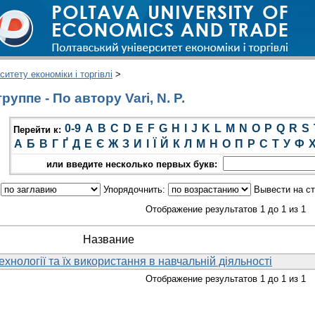
итету економіки і торгівлі
>
уппе - По автору Vari, N. P.
0-9
A
B
C
D
E
F
G
H
I
J
K
L
M
N
O
P
Q
R
S
Перейти к:
А
Б
В
Г
Ґ
Д
Е
Є
Ж
З
И
І
Ї
Й
К
Л
М
Н
О
П
Р
С
Т
У
Ф
или введите несколько первых букв:
:
Упорядочнить:
Вывести на с
Отображение результатов 1 до 1 из 1
Название
ехнології та їх використання в навчальній діяльності
Отображение результатов 1 до 1 из 1