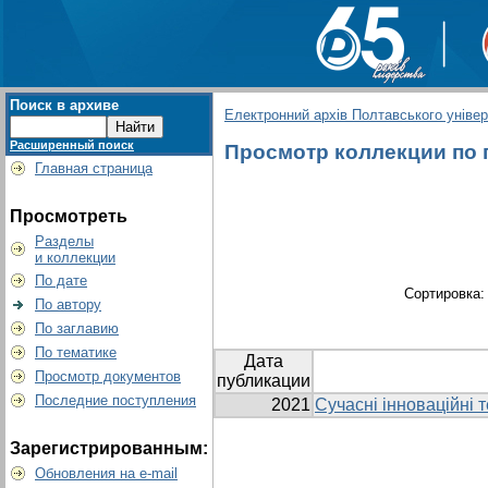
Поиск в архиве
Електронний архів Полтавського універс
Расширенный поиск
Просмотр коллекции по гр
Главная страница
Просмотреть
Разделы
и коллекции
По дате
Сортировка
По автору
По заглавию
По тематике
Дата
Просмотр документов
публикации
Последние поступления
2021
Сучасні інноваційні т
Зарегистрированным:
Обновления на e-mail