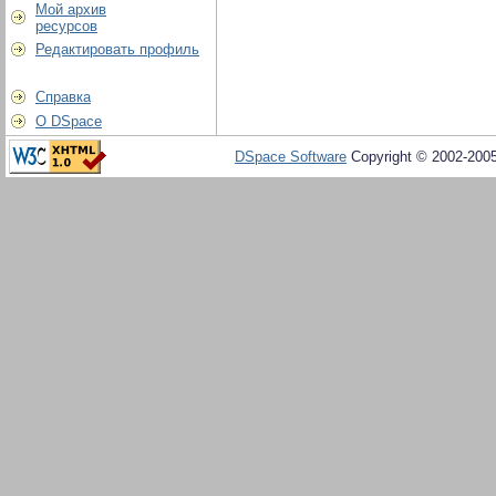
Мой архив
ресурсов
Редактировать профиль
Справка
О DSpace
DSpace Software
Copyright © 2002-200