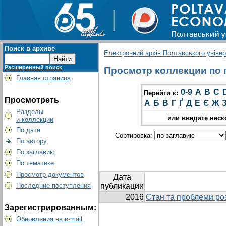
Поиск в архиве
Електронний архів Полтавського універс
Расширенный поиск
Просмотр коллекции по г
Главная страница
0-9
A
B
C
Перейти к:
Просмотреть
А
Б
В
Г
Ґ
Д
Е
Є
Ж
Разделы
или введите неск
и коллекции
По дате
Сортировка:
По автору
По заглавию
По тематике
Просмотр документов
Дата
Последние поступления
публикации
2016
Стан та проблеми ро
Зарегистрированным:
Обновления на e-mail