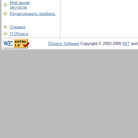
Мой архив
ресурсов
Редактировать профиль
Справка
О DSpace
DSpace Software
Copyright © 2002-2005
MIT
an