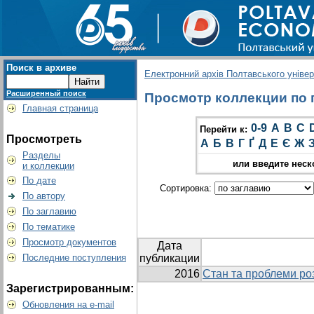
Поиск в архиве
Електронний архів Полтавського універс
Расширенный поиск
Просмотр коллекции по г
Главная страница
0-9
A
B
C
Перейти к:
Просмотреть
А
Б
В
Г
Ґ
Д
Е
Є
Ж
Разделы
или введите неск
и коллекции
По дате
Сортировка:
По автору
По заглавию
По тематике
Просмотр документов
Дата
Последние поступления
публикации
2016
Стан та проблеми ро
Зарегистрированным:
Обновления на e-mail