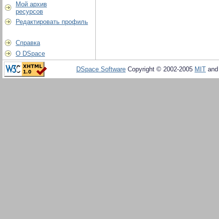
Мой архив
ресурсов
Редактировать профиль
Справка
О DSpace
DSpace Software
Copyright © 2002-2005
MIT
an