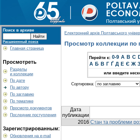
Поиск в архиве
Електронний архів Полтавського універс
Расширенный поиск
Просмотр коллекции по г
Главная страница
0-9
A
B
C
Перейти к:
Просмотреть
А
Б
В
Г
Ґ
Д
Е
Є
Ж
Разделы
или введите неск
и коллекции
По дате
Сортировка:
По автору
По заглавию
По тематике
Просмотр документов
Дата
Последние поступления
публикации
2016
Стан та проблеми ро
Зарегистрированным:
Обновления на e-mail