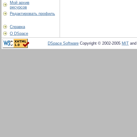
Мой архив
ресурсов
Редактировать профиль
Справка
О DSpace
DSpace Software
Copyright © 2002-2005
MIT
an