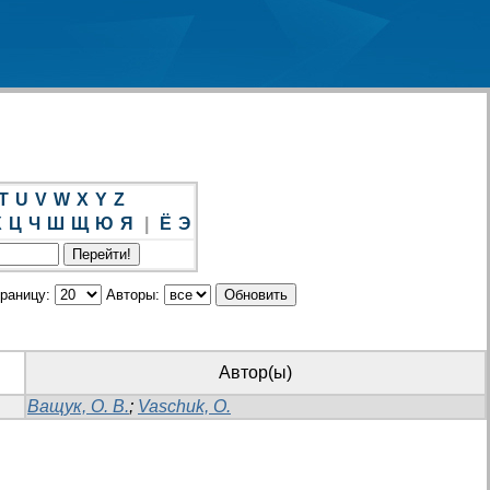
T
U
V
W
X
Y
Z
Х
Ц
Ч
Ш
Щ
Ю
Я
|
Ё
Э
траницу:
Авторы:
Автор(ы)
Ващук, О. В.
;
Vaschuk, О.