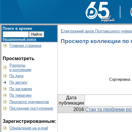
Поиск в архиве
Електронний архів Полтавського універс
Расширенный поиск
Просмотр коллекции по г
Главная страница
Просмотреть
Разделы
и коллекции
По дате
Сортировка
По автору
По заглавию
По тематике
Дата
Просмотр документов
публикации
Последние поступления
2016
Стан та проблеми ро
Зарегистрированным:
Обновления на e-mail