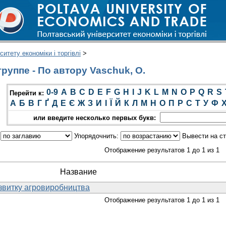
итету економіки і торгівлі
>
руппе - По автору Vaschuk, О.
0-9
A
B
C
D
E
F
G
H
I
J
K
L
M
N
O
P
Q
R
S
Перейти к:
А
Б
В
Г
Ґ
Д
Е
Є
Ж
З
И
І
Ї
Й
К
Л
М
Н
О
П
Р
С
Т
У
Ф
или введите несколько первых букв:
:
Упорядочнить:
Вывести на с
Отображение результатов 1 до 1 из 1
Название
звитку агровиробництва
Отображение результатов 1 до 1 из 1