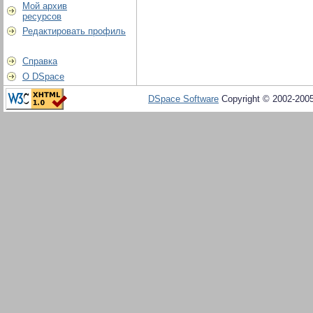
Мой архив
ресурсов
Редактировать профиль
Справка
О DSpace
DSpace Software
Copyright © 2002-200