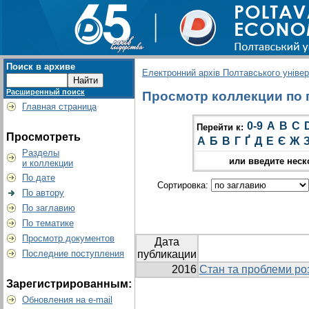
Поиск в архиве
Електронний архів Полтавського універс
Расширенный поиск
Просмотр коллекции по г
Главная страница
0-9
A
B
C
Перейти к:
Просмотреть
А
Б
В
Г
Ґ
Д
Е
Є
Ж
Разделы
или введите неск
и коллекции
По дате
Сортировка:
По автору
По заглавию
По тематике
Просмотр документов
Дата
Последние поступления
публикации
2016
Стан та проблеми ро
Зарегистрированным:
Обновления на e-mail