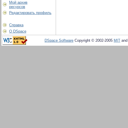
Мой архив
ресурсов
Редактировать профиль
Справка
О DSpace
DSpace Software
Copyright © 2002-2005
MIT
an