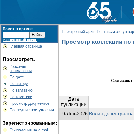
Поиск в архиве
Електронний архів Полтавського універс
Расширенный поиск
Просмотр коллекции по гр
Главная страница
Просмотреть
Разделы
и коллекции
По дате
Сортировка
По автору
По заглавию
По тематике
Дата
Просмотр документов
публикации
Последние поступления
19-Янв-2026
Вплив децентралізац
Зарегистрированным:
Обновления на e-mail