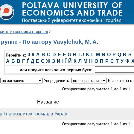
итету економіки і торгівлі
>
уппе - По автору Vasylchuk, M. A.
0-9
A
B
C
D
E
F
G
H
I
J
K
L
M
N
O
P
Q
R
S
Перейти к:
А
Б
В
Г
Ґ
Д
Е
Є
Ж
З
И
І
Ї
Й
К
Л
М
Н
О
П
Р
С
Т
У
Ф
или введите несколько первых букв:
:
Упорядочнить:
Вывести на с
Отображение результатов 1 до 1 из 1
Название
ії на розвиток громад в Україні
Отображение результатов 1 до 1 из 1