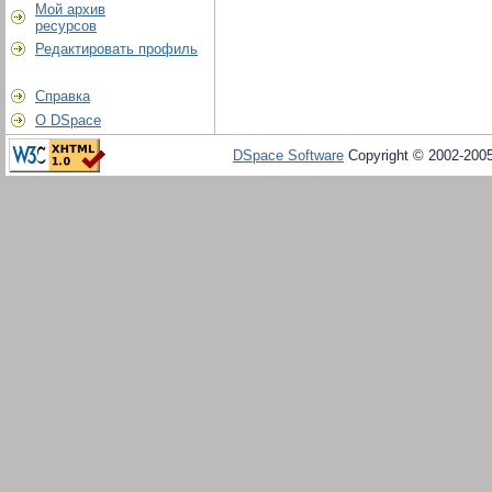
Мой архив
ресурсов
Редактировать профиль
Справка
О DSpace
DSpace Software
Copyright © 2002-200