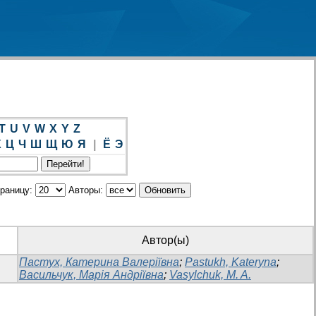
T
U
V
W
X
Y
Z
Х
Ц
Ч
Ш
Щ
Ю
Я
|
Ё
Э
траницу:
Авторы:
Автор(ы)
Пастух, Катерина Валеріївна
;
Pastukh, Kateryna
;
Васильчук, Марія Андріївна
;
Vasylchuk, M. A.