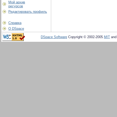
Мой архив
ресурсов
Редактировать профиль
Справка
О DSpace
DSpace Software
Copyright © 2002-2005
MIT
an