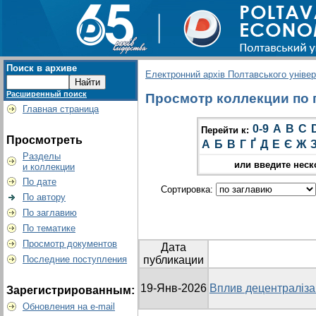
Поиск в архиве
Електронний архів Полтавського універс
Расширенный поиск
Просмотр коллекции по гр
Главная страница
0-9
A
B
C
Перейти к:
Просмотреть
А
Б
В
Г
Ґ
Д
Е
Є
Ж
Разделы
или введите неск
и коллекции
По дате
Сортировка:
По автору
По заглавию
По тематике
Просмотр документов
Дата
Последние поступления
публикации
19-Янв-2026
Вплив децентралізац
Зарегистрированным:
Обновления на e-mail