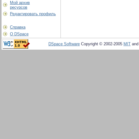
Мой архив
ресурсов
Редактировать профиль
Справка
О DSpace
DSpace Software
Copyright © 2002-2005
MIT
an