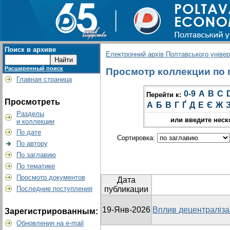
Поиск в архиве
Електронний архів Полтавського універс
Расширенный поиск
Просмотр коллекции по гр
Главная страница
0-9
A
B
C
Перейти к:
Просмотреть
А
Б
В
Г
Ґ
Д
Е
Є
Ж
Разделы
или введите неск
и коллекции
По дате
Сортировка:
По автору
По заглавию
По тематике
Просмотр документов
Дата
Последние поступления
публикации
19-Янв-2026
Вплив децентралізац
Зарегистрированным:
Обновления на e-mail