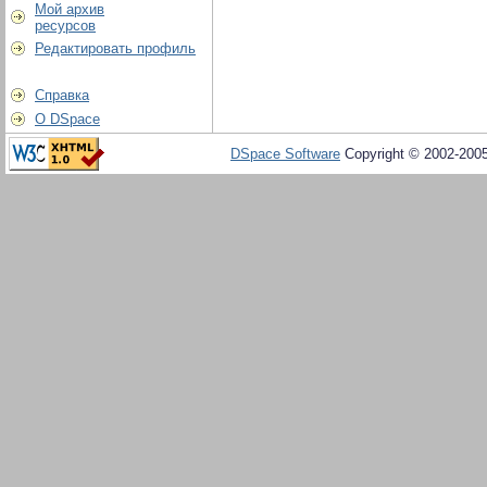
Мой архив
ресурсов
Редактировать профиль
Справка
О DSpace
DSpace Software
Copyright © 2002-200