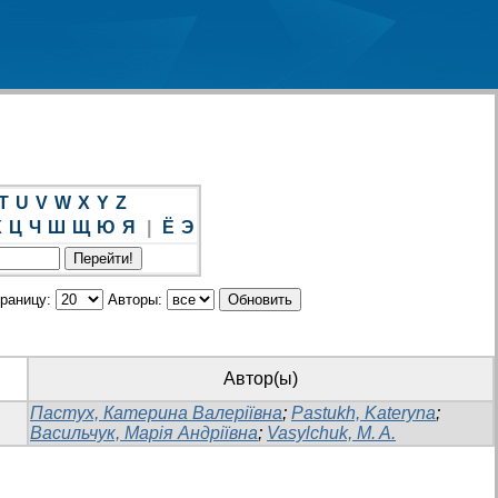
T
U
V
W
X
Y
Z
Х
Ц
Ч
Ш
Щ
Ю
Я
|
Ё
Э
траницу:
Авторы:
Автор(ы)
Пастух, Катерина Валеріївна
;
Pastukh, Kateryna
;
Васильчук, Марія Андріївна
;
Vasylchuk, M. A.