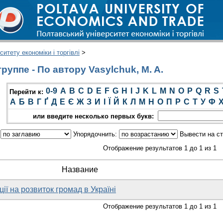
итету економіки і торгівлі
>
уппе - По автору Vasylchuk, M. A.
0-9
A
B
C
D
E
F
G
H
I
J
K
L
M
N
O
P
Q
R
S
Перейти к:
А
Б
В
Г
Ґ
Д
Е
Є
Ж
З
И
І
Ї
Й
К
Л
М
Н
О
П
Р
С
Т
У
Ф
или введите несколько первых букв:
:
Упорядочнить:
Вывести на с
Отображение результатов 1 до 1 из 1
Название
ії на розвиток громад в Україні
Отображение результатов 1 до 1 из 1