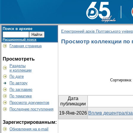
Поиск в архиве
Електронний архів Полтавського універс
Расширенный поиск
Просмотр коллекции по гр
Главная страница
Просмотреть
Разделы
и коллекции
По дате
Сортировка
По автору
По заглавию
По тематике
Дата
Просмотр документов
публикации
Последние поступления
19-Янв-2026
Вплив децентралізац
Зарегистрированным:
Обновления на e-mail