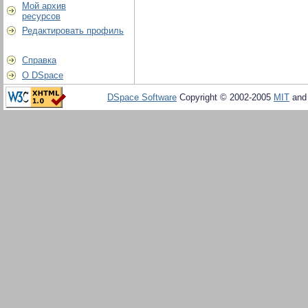
Мой архив
ресурсов
Редактировать профиль
Справка
О DSpace
DSpace Software
Copyright © 2002-2005
MIT
an