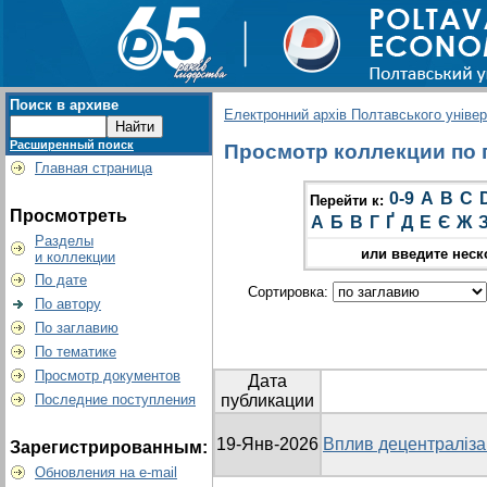
Поиск в архиве
Електронний архів Полтавського універс
Расширенный поиск
Просмотр коллекции по гр
Главная страница
0-9
A
B
C
Перейти к:
Просмотреть
А
Б
В
Г
Ґ
Д
Е
Є
Ж
Разделы
или введите неск
и коллекции
По дате
Сортировка:
По автору
По заглавию
По тематике
Просмотр документов
Дата
Последние поступления
публикации
19-Янв-2026
Вплив децентралізац
Зарегистрированным:
Обновления на e-mail