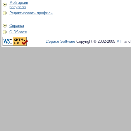
Мой архив
ресурсов
Редактировать профиль
Справка
О DSpace
DSpace Software
Copyright © 2002-2005
MIT
an