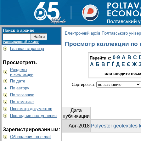
Поиск в архиве
Електронний архів Полтавського універс
Расширенный поиск
Просмотр коллекции по гр
Главная страница
0-9
A
B
C
Перейти к:
Просмотреть
А
Б
В
Г
Ґ
Д
Е
Є
Ж
Разделы
или введите неск
и коллекции
По дате
Сортировка:
По автору
По заглавию
По тематике
Просмотр документов
Дата
Последние поступления
публикации
Авг-2018
Polyester geotextiles 
Зарегистрированным:
Обновления на e-mail