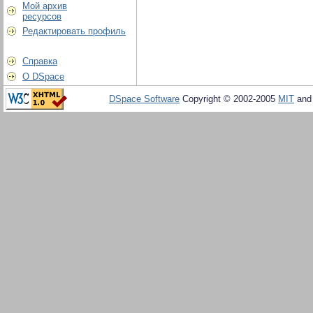
Мой архив
ресурсов
Редактировать профиль
Справка
О DSpace
DSpace Software
Copyright © 2002-2005
MIT
an