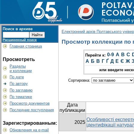
Поиск в архиве
Електронний архів Полтавського універс
Расширенный поиск
Просмотр коллекции по гр
Главная страница
0-9
A
B
C
Перейти к:
Просмотреть
А
Б
В
Г
Ґ
Д
Е
Є
Ж
Разделы
или введите неск
и коллекции
По дате
Сортировка:
По автору
По заглавию
По тематике
Просмотр документов
Дата
Последние поступления
публикации
Особливості експертн
2025
Зарегистрированным:
ідентифікації натура
Обновления на e-mail