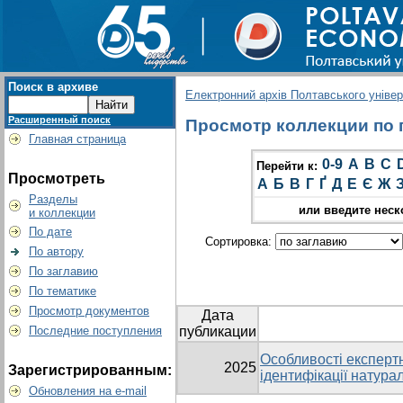
Поиск в архиве
Електронний архів Полтавського універс
Расширенный поиск
Просмотр коллекции по гр
Главная страница
0-9
A
B
C
Перейти к:
Просмотреть
А
Б
В
Г
Ґ
Д
Е
Є
Ж
Разделы
или введите неск
и коллекции
По дате
Сортировка:
По автору
По заглавию
По тематике
Просмотр документов
Дата
Последние поступления
публикации
Особливості експертн
2025
Зарегистрированным:
ідентифікації натура
Обновления на e-mail