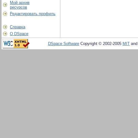
Мой архив
ресурсов
Редактировать профиль
Справка
О DSpace
DSpace Software
Copyright © 2002-2005
MIT
an