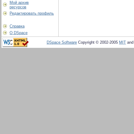
Мой архив
ресурсов
Редактировать профиль
Справка
О DSpace
DSpace Software
Copyright © 2002-2005
MIT
an