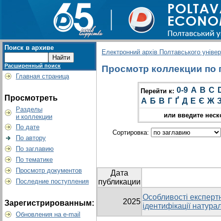
Поиск в архиве
Електронний архів Полтавського універс
Расширенный поиск
Просмотр коллекции по гр
Главная страница
0-9
A
B
C
Перейти к:
Просмотреть
А
Б
В
Г
Ґ
Д
Е
Є
Ж
Разделы
или введите неск
и коллекции
По дате
Сортировка:
По автору
По заглавию
По тематике
Просмотр документов
Дата
Последние поступления
публикации
Особливості експертн
2025
Зарегистрированным:
ідентифікації натура
Обновления на e-mail