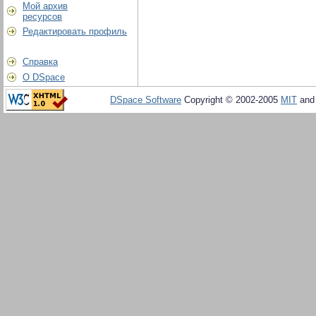
Мой архив
ресурсов
Редактировать профиль
Справка
О DSpace
DSpace Software
Copyright © 2002-2005
MIT
an