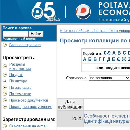
Поиск в архиве
Електронний архів Полтавського універс
Расширенный поиск
Просмотр коллекции по гр
Главная страница
0-9
A
B
C
Перейти к:
Просмотреть
А
Б
В
Г
Ґ
Д
Е
Є
Ж
Разделы
или введите неск
и коллекции
По дате
Сортировка:
По автору
По заглавию
По тематике
Просмотр документов
Дата
Последние поступления
публикации
Особливості експертн
2025
Зарегистрированным:
ідентифікації натура
Обновления на e-mail