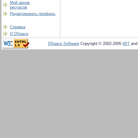
Мой архив
ресурсов
Редактировать профиль
Справка
О DSpace
DSpace Software
Copyright © 2002-2005
MIT
an