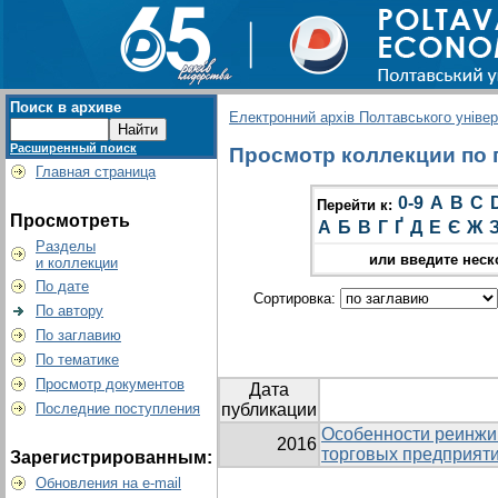
Поиск в архиве
Електронний архів Полтавського універс
Расширенный поиск
Просмотр коллекции по гр
Главная страница
0-9
A
B
C
Перейти к:
Просмотреть
А
Б
В
Г
Ґ
Д
Е
Є
Ж
Разделы
или введите неск
и коллекции
По дате
Сортировка:
По автору
По заглавию
По тематике
Просмотр документов
Дата
Последние поступления
публикации
Особенности реинжи
2016
торговых предприят
Зарегистрированным:
Обновления на e-mail