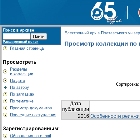
Поиск в архиве
Електронний архів Полтавського універс
Расширенный поиск
Просмотр коллекции по гр
Главная страница
Просмотреть
Разделы
и коллекции
По дате
Сортировка
По автору
По заглавию
По тематике
Дата
Просмотр документов
публикации
Последние поступления
2016
Особенности реинжи
Зарегистрированным:
Обновления на e-mail