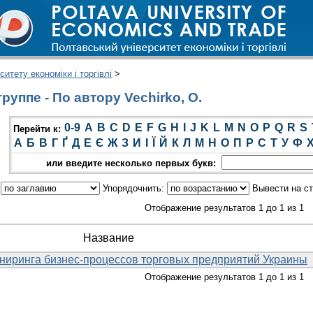
итету економіки і торгівлі
>
уппе - По автору Vechirko, O.
0-9
A
B
C
D
E
F
G
H
I
J
K
L
M
N
O
P
Q
R
S
Перейти к:
А
Б
В
Г
Ґ
Д
Е
Є
Ж
З
И
І
Ї
Й
К
Л
М
Н
О
П
Р
С
Т
У
Ф
или введите несколько первых букв:
:
Упорядочнить:
Вывести на с
Отображение результатов 1 до 1 из 1
Название
ниринга бизнес-процессов торговых предприятий Украины
Отображение результатов 1 до 1 из 1