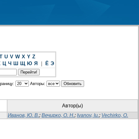
T
U
V
W
X
Y
Z
Х
Ц
Ч
Ш
Щ
Ю
Я
|
Ё
Э
траницу:
Авторы:
Автор(ы)
Иванов, Ю. В.
;
Вечирко, О. Н.
;
Ivanov, Iu.
;
Vechirko, O.