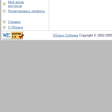
Мой архив
ресурсов
Редактировать профиль
Справка
О DSpace
DSpace Software
Copyright © 2002-200