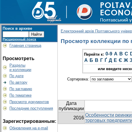
Поиск в архиве
Електронний архів Полтавського універс
Расширенный поиск
Просмотр коллекции по гр
Главная страница
0-9
A
B
C
Перейти к:
Просмотреть
А
Б
В
Г
Ґ
Д
Е
Є
Ж
Разделы
или введите неск
и коллекции
По дате
Сортировка:
По автору
По заглавию
По тематике
Просмотр документов
Дата
Последние поступления
публикации
Особенности реинжи
2016
торговых предприят
Зарегистрированным:
Обновления на e-mail