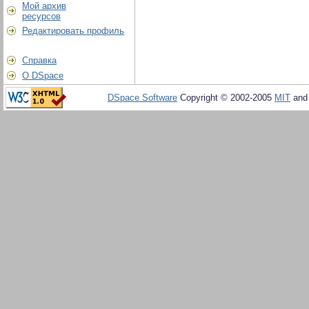
Мой архив
ресурсов
Редактировать профиль
Справка
О DSpace
DSpace Software
Copyright © 2002-2005
MIT
an