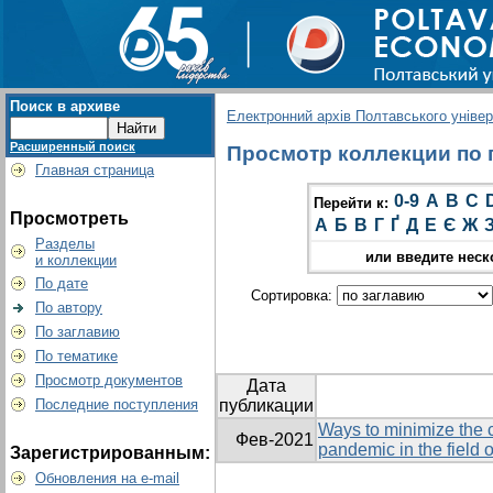
Поиск в архиве
Електронний архів Полтавського універс
Расширенный поиск
Просмотр коллекции по гр
Главная страница
0-9
A
B
C
Перейти к:
Просмотреть
А
Б
В
Г
Ґ
Д
Е
Є
Ж
Разделы
или введите неск
и коллекции
По дате
Сортировка:
По автору
По заглавию
По тематике
Просмотр документов
Дата
Последние поступления
публикации
Ways to minimize the
Фев-2021
pandemic in the field 
Зарегистрированным:
Обновления на e-mail