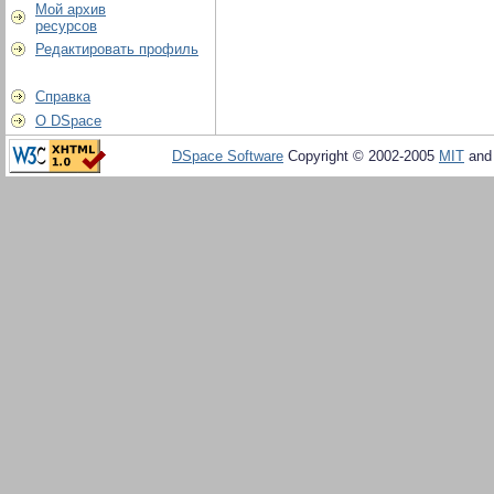
Мой архив
ресурсов
Редактировать профиль
Справка
О DSpace
DSpace Software
Copyright © 2002-2005
MIT
an