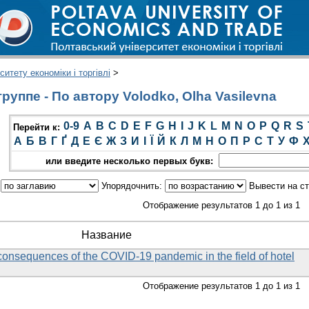
итету економіки і торгівлі
>
уппе - По автору Volodko, Olha Vasilevna
0-9
A
B
C
D
E
F
G
H
I
J
K
L
M
N
O
P
Q
R
S
Перейти к:
А
Б
В
Г
Ґ
Д
Е
Є
Ж
З
И
І
Ї
Й
К
Л
М
Н
О
П
Р
С
Т
У
Ф
или введите несколько первых букв:
:
Упорядочнить:
Вывести на с
Отображение результатов 1 до 1 из 1
Название
consequences of the COVID-19 pandemic in the field of hotel
Отображение результатов 1 до 1 из 1