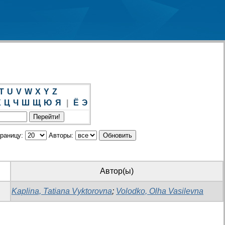
T
U
V
W
X
Y
Z
Х
Ц
Ч
Ш
Щ
Ю
Я
|
Ё
Э
траницу:
Авторы:
Автор(ы)
Kaplina, Tatiana Vyktorovna
;
Volodko, Olha Vasilevna