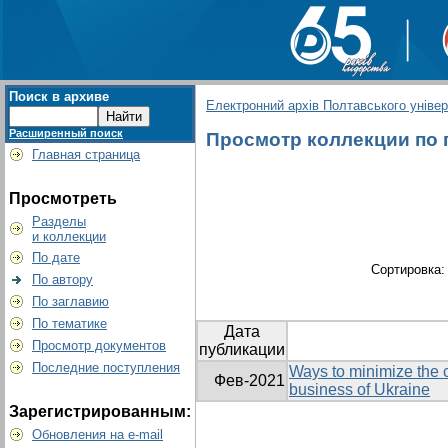
Поиск в архиве
Електронний архів Полтавського універс
Расширенный поиск
Просмотр коллекции по гр
Главная страница
Просмотреть
Разделы
и коллекции
По дате
Сортировка
По автору
По заглавию
По тематике
Дата
Просмотр документов
публикации
Последние поступления
Ways to minimize the 
Фев-2021
business of Ukraine
Зарегистрированным:
Обновления на e-mail