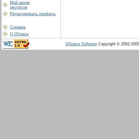
Мой архив
ресурсов
Редактировать профиль
Справка
О DSpace
DSpace Software
Copyright © 2002-200