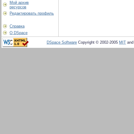
Мой архив
ресурсов
Редактировать профиль
Справка
О DSpace
DSpace Software
Copyright © 2002-2005
MIT
an