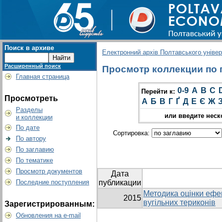
Поиск в архиве
Електронний архів Полтавського універс
Расширенный поиск
Просмотр коллекции по гр
Главная страница
0-9
A
B
C
Перейти к:
Просмотреть
А
Б
В
Г
Ґ
Д
Е
Є
Ж
Разделы
или введите неск
и коллекции
По дате
Сортировка:
По автору
По заглавию
По тематике
Просмотр документов
Дата
Последние поступления
публикации
Методика оцінки ефек
2015
вугільних териконів
Зарегистрированным:
Обновления на e-mail