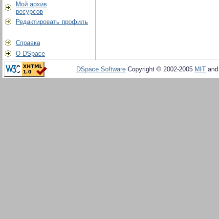
Мой архив
ресурсов
Редактировать профиль
Справка
О DSpace
DSpace Software
Copyright © 2002-2005
MIT
an