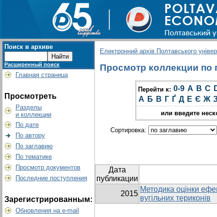
Поиск в архиве
Електронний архів Полтавського універс
Расширенный поиск
Просмотр коллекции по гр
Главная страница
0-9
A
B
C
Перейти к:
Просмотреть
А
Б
В
Г
Ґ
Д
Е
Є
Ж
Разделы
или введите неск
и коллекции
По дате
Сортировка:
По автору
По заглавию
По тематике
Просмотр документов
Дата
Последние поступления
публикации
Методика оцінки ефек
2015
вугільних териконів
Зарегистрированным:
Обновления на e-mail