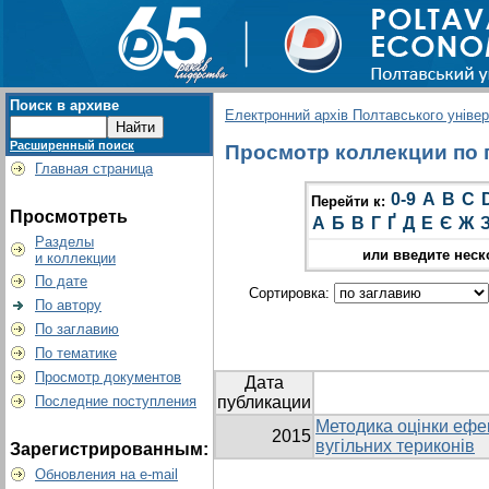
Поиск в архиве
Електронний архів Полтавського універс
Расширенный поиск
Просмотр коллекции по гр
Главная страница
0-9
A
B
C
Перейти к:
Просмотреть
А
Б
В
Г
Ґ
Д
Е
Є
Ж
Разделы
или введите неск
и коллекции
По дате
Сортировка:
По автору
По заглавию
По тематике
Просмотр документов
Дата
Последние поступления
публикации
Методика оцінки ефек
2015
вугільних териконів
Зарегистрированным:
Обновления на e-mail