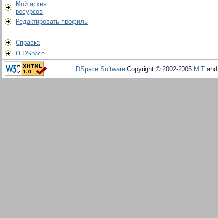
Мой архив
ресурсов
Редактировать профиль
Справка
О DSpace
DSpace Software
Copyright © 2002-2005
MIT
an