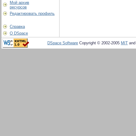
Мой архив
ресурсов
Редактировать профиль
Справка
О DSpace
DSpace Software
Copyright © 2002-2005
MIT
an