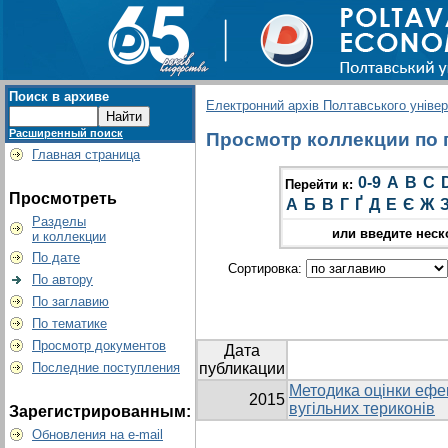
Поиск в архиве
Електронний архів Полтавського універс
Расширенный поиск
Просмотр коллекции по гр
Главная страница
0-9
A
B
C
Перейти к:
Просмотреть
А
Б
В
Г
Ґ
Д
Е
Є
Ж
Разделы
или введите неск
и коллекции
По дате
Сортировка:
По автору
По заглавию
По тематике
Просмотр документов
Дата
Последние поступления
публикации
Методика оцінки ефек
2015
вугільних териконів
Зарегистрированным:
Обновления на e-mail