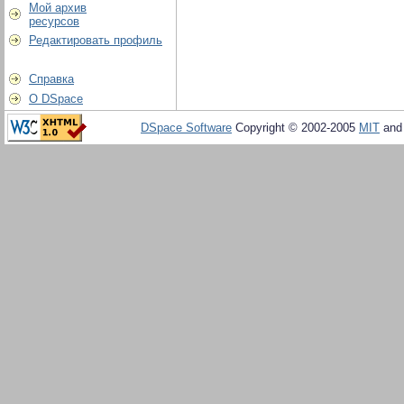
Мой архив
ресурсов
Редактировать профиль
Справка
О DSpace
DSpace Software
Copyright © 2002-2005
MIT
an