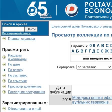
Поиск в архиве
Електронний архів Полтавського універс
Расширенный поиск
Просмотр коллекции по гр
Главная страница
0-9
A
B
C
Перейти к:
Просмотреть
А
Б
В
Г
Ґ
Д
Е
Є
Ж
Разделы
или введите неск
и коллекции
По дате
Сортировка:
По автору
По заглавию
По тематике
Просмотр документов
Дата
Последние поступления
публикации
Методика оцінки ефек
2015
вугільних териконів
Зарегистрированным:
Обновления на e-mail