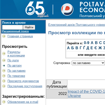
Поиск в архиве
Електронний архів Полтавського універс
Расширенный поиск
Просмотр коллекции по г
Главная страница
0-9
A
B
C
Перейти к:
Просмотреть
А
Б
В
Г
Ґ
Д
Е
Є
Ж
Разделы
или введите неск
и коллекции
По дате
Сортировка:
По автору
По заглавию
По тематике
Просмотр документов
Дата
Последние поступления
публикации
Impact of the COVID-1
2022
Ukraine
Зарегистрированным:
Обновления на e-mail