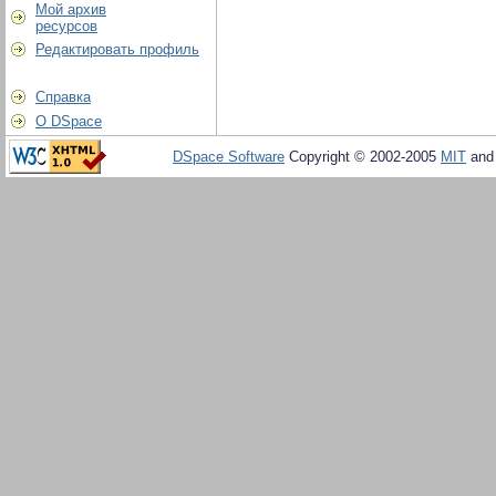
Мой архив
ресурсов
Редактировать профиль
Справка
О DSpace
DSpace Software
Copyright © 2002-2005
MIT
an