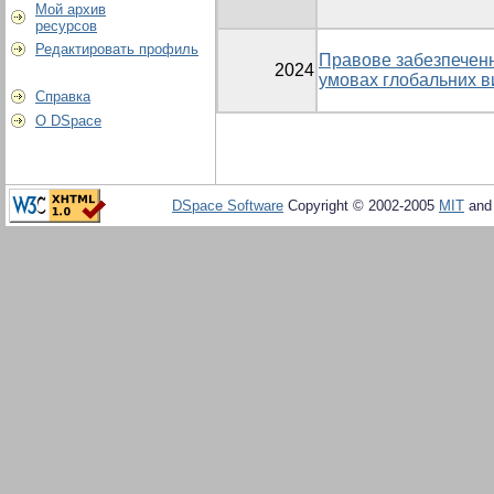
Мой архив
ресурсов
Редактировать профиль
Правове забезпеченн
2024
умовах глобальних в
Справка
О DSpace
DSpace Software
Copyright © 2002-2005
MIT
an