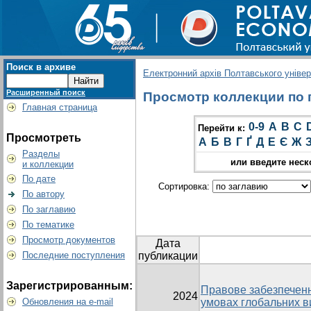
Поиск в архиве
Електронний архів Полтавського універс
Расширенный поиск
Просмотр коллекции по г
Главная страница
0-9
A
B
C
Перейти к:
Просмотреть
А
Б
В
Г
Ґ
Д
Е
Є
Ж
Разделы
или введите неск
и коллекции
По дате
Сортировка:
По автору
По заглавию
По тематике
Просмотр документов
Дата
Последние поступления
публикации
Зарегистрированным:
Правове забезпеченн
2024
Обновления на e-mail
умовах глобальних в