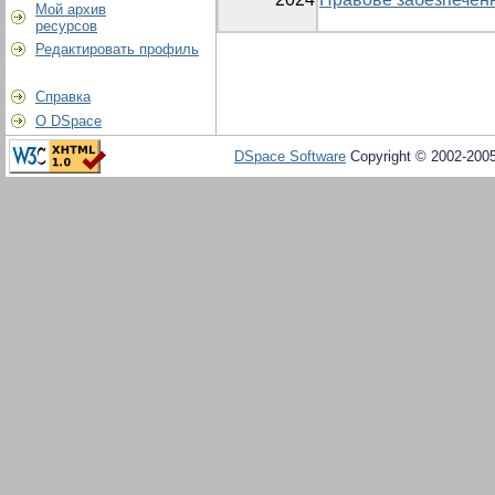
Мой архив
ресурсов
Редактировать профиль
Справка
О DSpace
DSpace Software
Copyright © 2002-200