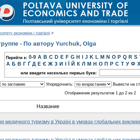
итету економіки і торгівлі
>
руппе - По автору Yurchuk, Olga
0-9
A
B
C
D
E
F
G
H
I
J
K
L
M
N
O
P
Q
R
S
Перейти к:
А
Б
В
Г
Ґ
Д
Е
Є
Ж
З
И
І
Ї
Й
К
Л
М
Н
О
П
Р
С
Т
У
Ф
или введите несколько первых букв:
:
Упорядочнить:
Вывести на с
Отображение результатов 1 до 2 из 2
Название
я медичного туризму в Україні в умовах глобальних викликі
я медичного туризму в Україні в умовах глобальних викликі