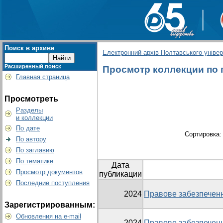
Поиск в архиве
Електронний архів Полтавського універс
Расширенный поиск
Просмотр коллекции по г
Главная страница
Просмотреть
Разделы
и коллекции
По дате
Сортировка
По автору
По заглавию
По тематике
Дата
Просмотр документов
публикации
Последние поступления
2024
Правове забезпеченн
Зарегистрированным:
Обновления на e-mail
2024
Правове забезпеченн