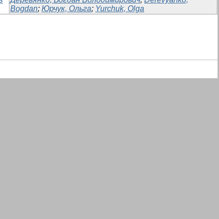
Bogdan
;
Юрчук, Ольга
;
Yurchuk, Olga