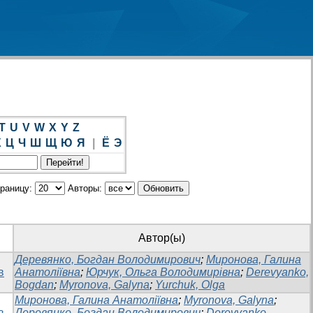
T
U
V
W
X
Y
Z
Х
Ц
Ч
Ш
Щ
Ю
Я
|
Ё
Э
траницу:
Авторы:
Автор(ы)
Деревянко, Богдан Володимирович
;
Миронова, Галина
в
Анатоліївна
;
Юрчук, Ольга Володимирівна
;
Derevyanko,
Bogdan
;
Myronova, Galyna
;
Yurchuk, Olga
Миронова, Галина Анатоліївна
;
Myronova, Galyna
;
в
Деревянко, Богдан Володимирович
;
Derevyanko,