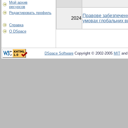
Мой архив
ресурсов
Редактировать профиль
Правове забезпеченн
2024
умовах глобальних в
Справка
О DSpace
DSpace Software
Copyright © 2002-2005
MIT
an