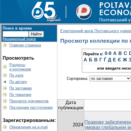
Поиск в архиве
Електронний архів Полтавського універс
Расширенный поиск
Просмотр коллекции по г
Главная страница
0-9
A
B
C
Перейти к:
Просмотреть
А
Б
В
Г
Ґ
Д
Е
Є
Ж
Разделы
или введите неск
и коллекции
По дате
Сортировка:
По автору
По заглавию
По тематике
Просмотр документов
Дата
Последние поступления
публикации
Зарегистрированным:
Правове забезпеченн
2024
Обновления на e-mail
умовах глобальних в