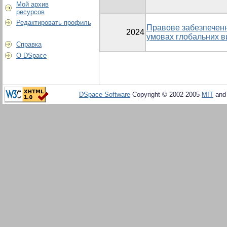
Мой архив
ресурсов
Редактировать профиль
Правове забезпеченн
2024
умовах глобальних в
Справка
О DSpace
DSpace Software
Copyright © 2002-2005
MIT
an