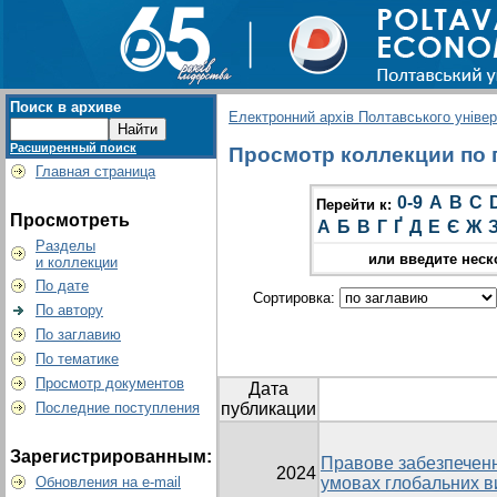
Поиск в архиве
Електронний архів Полтавського універс
Расширенный поиск
Просмотр коллекции по г
Главная страница
0-9
A
B
C
Перейти к:
Просмотреть
А
Б
В
Г
Ґ
Д
Е
Є
Ж
Разделы
или введите неск
и коллекции
По дате
Сортировка:
По автору
По заглавию
По тематике
Просмотр документов
Дата
Последние поступления
публикации
Зарегистрированным:
Правове забезпеченн
2024
Обновления на e-mail
умовах глобальних в