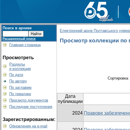
Поиск в архиве
Електронний архів Полтавського універс
Расширенный поиск
Просмотр коллекции по г
Главная страница
Просмотреть
Разделы
и коллекции
По дате
Сортировка
По автору
По заглавию
По тематике
Дата
Просмотр документов
публикации
Последние поступления
2024
Правове забезпеченн
Зарегистрированным:
Обновления на e-mail
2024
Правове забезпеченн