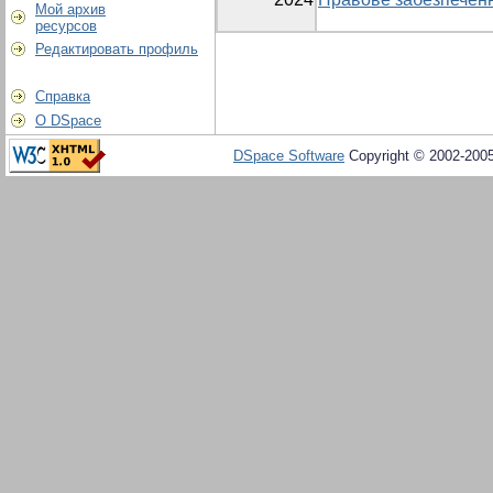
Мой архив
ресурсов
Редактировать профиль
Справка
О DSpace
DSpace Software
Copyright © 2002-200