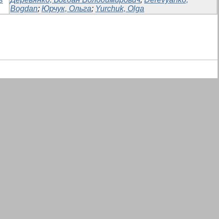
Bogdan
;
Юрчук, Ольга
;
Yurchuk, Olga