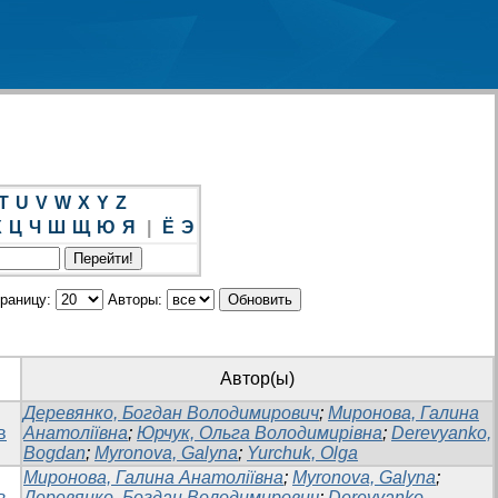
T
U
V
W
X
Y
Z
Х
Ц
Ч
Ш
Щ
Ю
Я
|
Ё
Э
траницу:
Авторы:
Автор(ы)
Деревянко, Богдан Володимирович
;
Миронова, Галина
в
Анатоліївна
;
Юрчук, Ольга Володимирівна
;
Derevyanko,
Bogdan
;
Myronova, Galyna
;
Yurchuk, Olga
Миронова, Галина Анатоліївна
;
Myronova, Galyna
;
в
Деревянко, Богдан Володимирович
;
Derevyanko,