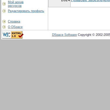
Мой архив
ресурсов
Редактировать профиль
Справка
О DSpace
DSpace Software
Copyright © 2002-200