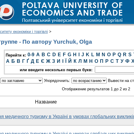
итету економіки і торгівлі
>
руппе - По автору Yurchuk, Olga
0-9
A
B
C
D
E
F
G
H
I
J
K
L
M
N
O
P
Q
R
S
Перейти к:
А
Б
В
Г
Ґ
Д
Е
Є
Ж
З
И
І
Ї
Й
К
Л
М
Н
О
П
Р
С
Т
У
Ф
или введите несколько первых букв:
:
Упорядочнить:
Вывести на с
Отображение результатов 1 до 2 из 2
Название
я медичного туризму в Україні в умовах глобальних викликі
я медичного туризму в Україні в умовах глобальних викликі