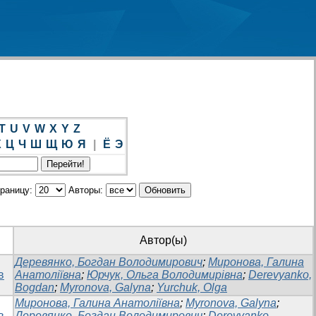
T
U
V
W
X
Y
Z
Х
Ц
Ч
Ш
Щ
Ю
Я
|
Ё
Э
траницу:
Авторы:
Автор(ы)
Деревянко, Богдан Володимирович
;
Миронова, Галина
в
Анатоліївна
;
Юрчук, Ольга Володимирівна
;
Derevyanko,
Bogdan
;
Myronova, Galyna
;
Yurchuk, Olga
Миронова, Галина Анатоліївна
;
Myronova, Galyna
;
в
Деревянко, Богдан Володимирович
;
Derevyanko,