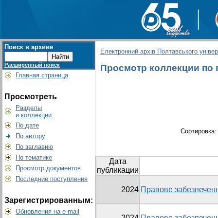
Поиск в архиве
Електронний архів Полтавського універс
Расширенный поиск
Просмотр коллекции по г
Главная страница
Просмотреть
Разделы
и коллекции
По дате
Сортировка
По автору
По заглавию
По тематике
Дата
Просмотр документов
публикации
Последние поступления
2024
Правове забезпеченн
Зарегистрированным:
Обновления на e-mail
2024
Правове забезпеченн