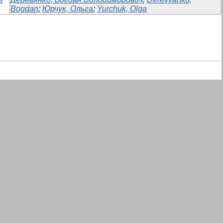
Bogdan
;
Юрчук, Ольга
;
Yurchuk, Olga