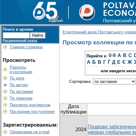
Поиск в архиве
Електронний архів Полтавського універс
Расширенный поиск
Просмотр коллекции по г
Главная страница
0-9
A
B
C
Перейти к:
Просмотреть
А
Б
В
Г
Ґ
Д
Е
Є
Ж
Разделы
или введите неск
и коллекции
По дате
Сортировка:
По автору
По заглавию
По тематике
Просмотр документов
Дата
Последние поступления
публикации
Зарегистрированным:
Правове забезпеченн
2024
Обновления на e-mail
умовах глобальних в