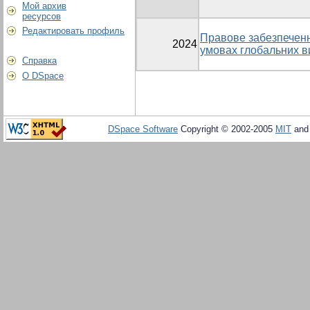
Мой архив
ресурсов
Редактировать профиль
Правове забезпеченн
2024
умовах глобальних в
Справка
О DSpace
DSpace Software
Copyright © 2002-2005
MIT
an