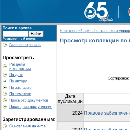
Поиск в архиве
Електронний архів Полтавського універс
Расширенный поиск
Просмотр коллекции по г
Главная страница
Просмотреть
Разделы
и коллекции
По дате
Сортировка
По автору
По заглавию
По тематике
Дата
Просмотр документов
публикации
Последние поступления
2024
Правове забезпеченн
Зарегистрированным:
Обновления на e-mail
2024
Правове забезпеченн