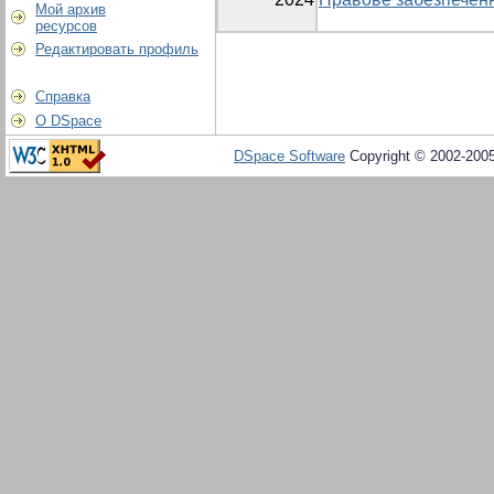
Мой архив
ресурсов
Редактировать профиль
Справка
О DSpace
DSpace Software
Copyright © 2002-200