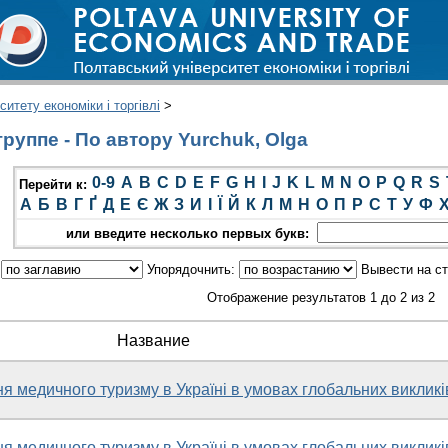
итету економіки і торгівлі
>
руппе - По автору Yurchuk, Olga
0-9
A
B
C
D
E
F
G
H
I
J
K
L
M
N
O
P
Q
R
S
Перейти к:
А
Б
В
Г
Ґ
Д
Е
Є
Ж
З
И
І
Ї
Й
К
Л
М
Н
О
П
Р
С
Т
У
Ф
или введите несколько первых букв:
:
Упорядочнить:
Вывести на с
Отображение результатов 1 до 2 из 2
Название
я медичного туризму в Україні в умовах глобальних викликі
я медичного туризму в Україні в умовах глобальних викликі