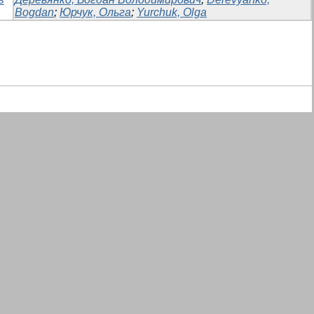
Bogdan
;
Юрчук, Ольга
;
Yurchuk, Olga