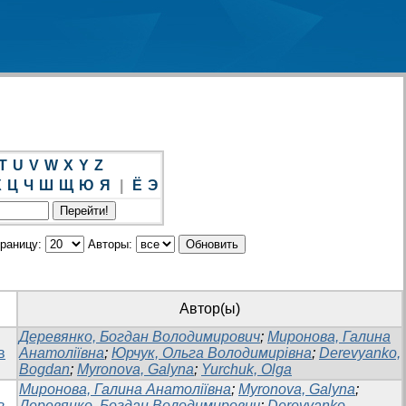
T
U
V
W
X
Y
Z
Х
Ц
Ч
Ш
Щ
Ю
Я
|
Ё
Э
траницу:
Авторы:
Автор(ы)
Деревянко, Богдан Володимирович
;
Миронова, Галина
в
Анатоліївна
;
Юрчук, Ольга Володимирівна
;
Derevyanko,
Bogdan
;
Myronova, Galyna
;
Yurchuk, Olga
Миронова, Галина Анатоліївна
;
Myronova, Galyna
;
в
Деревянко, Богдан Володимирович
;
Derevyanko,